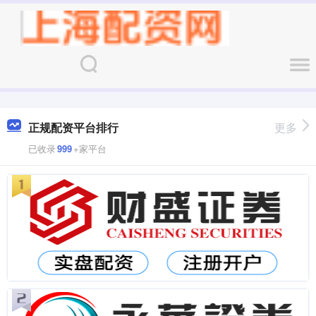
正规配资平台排行
更多
已收录
999
+家平台