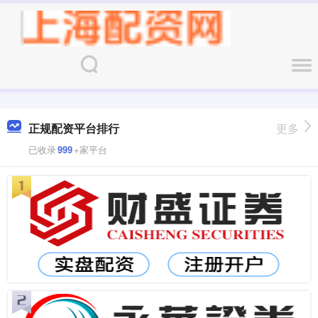
正规配资平台排行
更多
已收录
999
+家平台